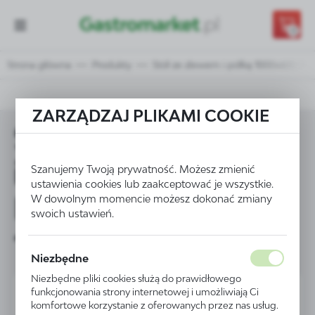
Przejdź do treści.
Przejdź do menu.
Przejdź do wyszukiwarki.
0
Strona główna
Produkty
Stół ze zlewem i półką 1000x600 POL
ZARZĄDZAJ PLIKAMI COOKIE
Stół ze zlewem
i półką 1000x600
Szanujemy Twoją prywatność. Możesz zmienić
ustawienia cookies lub zaakceptować je wszystkie.
POLGAST - kod 212
W dowolnym momencie możesz dokonać zmiany
swoich ustawień.
106-L
Niezbędne
Niezbędne pliki cookies służą do prawidłowego
funkcjonowania strony internetowej i umożliwiają Ci
komfortowe korzystanie z oferowanych przez nas usług.