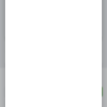
ZAMÓW PRZEZ E-MAIL
WEŹ LEASING TERAZ
OPIS PRODUKTU
PRODUKTY DO KOMPLETU
Stół ze zlewem i półką o wymiarach
1000×600x(H)850, o stabilnej spawanej
PROMOCJA
konstrukcji.
Newsletter
Komora po lewej stronie.
Cechy produktu: • zlew i blat wykonane ze stali
nierdzewnej tzw. kwasówki AISI 304 o wysokiej
Wyrażam zgodę na otrzymywanie drogą elektroniczną na wskazany
przeze mnie adres e-mail informacji dotyczących świadczonych przez