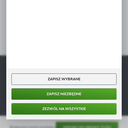
odporności na kwasy i środki chemiczne,
Administratora. Zgoda może zostać cofnięta w każdym czasie.
Polityka prywatności
• stabilna konstrukcja spawana stołu, idealna
dla gastronomii,
Dołącz do nas
• stopki regulowane +/- 15 mm,
HENDI
Profesjonalny, uniwersalny preparat do usuwania...
• maskownicza czołowa w standardzie,
Niedostępny
pozwalająca utrzymać czystość mebli
Wysyłka:
24 h
gastronomicznych,
GASTROMARKET.PL
CENA NETTO
7,01 zł
9,60 zł
• nogi stołu ze zlewem wykonane z profilu
CENA BRUTTO
ZAPISZ WYBRANE
INFORMACJE
40×40×1,2mm,
8,62 zł
11,81 zł
MOJE KONTO
• stół wykończony rantem o h = 40 mm,
Do schowka
WIĘCEJ
ZAPISZ NIEZBĘDNE
pozwalającym zachować higienę,
MASZ PYTANIE?
ZEZWÓL NA WSZYSTKIE
• płyta z przetłoczeniem obniżającym o około
PROMOCJA
10 mm z przodu i boków,
Rozpocznij zwrot produktu:
ODSTĄP OD UMOWY TUTAJ