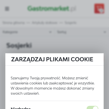
Przejdź do treści.
Przejdź do menu.
Przejdź do wyszukiwarki.
0
Strona główna
Artykuły stołowe
Sosjerki
Kategorie
Sortuj
Sosjerki
ZARZĄDZAJ PLIKAMI COOKIE
PROMOCJA
Szanujemy Twoją prywatność. Możesz zmienić
ustawienia cookies lub zaakceptować je wszystkie.
W dowolnym momencie możesz dokonać zmiany
swoich ustawień.
Niezbędne