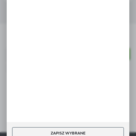
Newsletter
Wyrażam zgodę na otrzymywanie drogą elektroniczną na wskazany
przeze mnie adres e-mail informacji dotyczących świadczonych przez
Administratora. Zgoda może zostać cofnięta w każdym czasie.
Polityka prywatności
Dołącz do nas
ZAPISZ WYBRANE