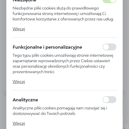
Niezbędne pliki cookies służą do prawidłowego
funkcjonowania strony internetowej i umożliwiają Ci
HENDI
komfortowe korzystanie z oferowanych przez nas usług.
Sosjerka stalowa 0,085 l - kod 432143
Pliki cookies odpowiadają na podejmowane przez Ciebie
Więcej
działania w celu m.in. dostosowania Twoich ustawień
Dostępny
preferencji prywatności, logowania czy wypełniania
Wysyłka:
24 h
formularzy. Dzięki plikom cookies strona, z której
Funkcjonalne i personalizacyjne
korzystasz, może działać bez zakłóceń.
CENA NETTO
8,76 zł
12,00 zł
Tego typu pliki cookies umożliwiają stronie internetowej
zapamiętanie wprowadzonych przez Ciebie ustawień
CENA BRUTTO
10,77 zł
14,76 zł
oraz personalizację określonych funkcjonalności czy
prezentowanych treści.
Do schowka
Dzięki tym plikom cookies możemy zapewnić Ci większy
Więcej
komfort korzystania z funkcjonalności naszej strony
poprzez dopasowanie jej do Twoich indywidualnych
preferencji. Wyrażenie zgody na funkcjonalne i
Analityczne
personalizacyjne pliki cookies gwarantuje dostępność
NOWOŚĆ
większej ilości funkcji na stronie.
Analityczne pliki cookies pomagają nam rozwijać się i
PROMOCJA
dostosowywać do Twoich potrzeb.
Cookies analityczne pozwalają na uzyskanie informacji w
Więcej
zakresie wykorzystywania witryny internetowej, miejsca