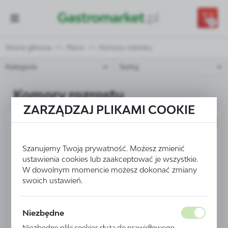
Przejdź do treści.
Przejdź do menu.
Przejdź do wyszukiwarki.
0
Strona główna
Piece
Komory rozrostu
Kategorie
Sortuj
Komory rozrostu
ZARZĄDZAJ PLIKAMI COOKIE
PROMOCJA
Szanujemy Twoją prywatność. Możesz zmienić
ustawienia cookies lub zaakceptować je wszystkie.
W dowolnym momencie możesz dokonać zmiany
swoich ustawień.
Niezbędne
Niezbędne pliki cookies służą do prawidłowego