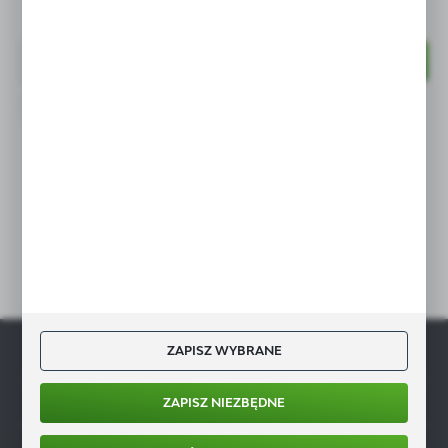
Newsletter
Wyrażam zgodę na otrzymywanie drogą elektroniczną na wskazany
przeze mnie adres e-mail informacji dotyczących świadczonych przez
Administratora. Zgoda może zostać cofnięta w każdym czasie.
Polityka prywatności
Dołącz do nas
ZAPISZ WYBRANE
GASTROMARKET.PL
INFORMACJE
ZAPISZ NIEZBĘDNE
MOJE KONTO