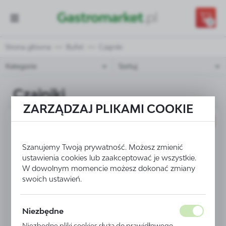
Przejdź do treści.
Przejdź do menu.
Przejdź do wyszukiwarki.
0
Strona główna
Bufet
Czajniki
Kategorie
Sortuj
Czajniki
ZARZĄDZAJ PLIKAMI COOKIE
PROMOCJA
Szanujemy Twoją prywatność. Możesz zmienić
ustawienia cookies lub zaakceptować je wszystkie.
W dowolnym momencie możesz dokonać zmiany
swoich ustawień.
Niezbędne
Niezbędne pliki cookies służą do prawidłowego