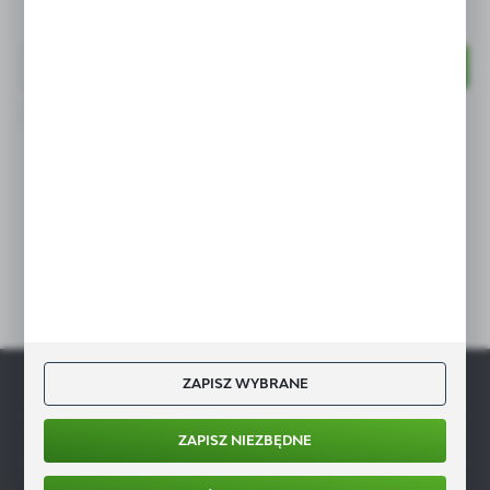
Newsletter
Wyrażam zgodę na otrzymywanie drogą elektroniczną na wskazany
przeze mnie adres e-mail informacji dotyczących świadczonych przez
Administratora. Zgoda może zostać cofnięta w każdym czasie.
Polityka prywatności
Dołącz do nas
ZAPISZ WYBRANE
GASTROMARKET.PL
INFORMACJE
ZAPISZ NIEZBĘDNE
MOJE KONTO