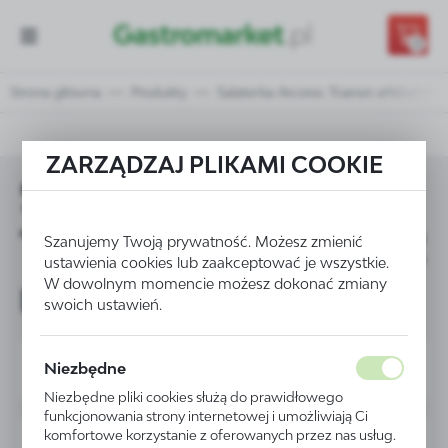
Przejdź do treści.
Przejdź do menu.
Przejdź do wyszukiwarki.
0
Strona główna
Produkty
Salaterka Arcoroc Trianon ø160x(H)
ZARZĄDZAJ PLIKAMI COOKIE
Salaterka Arcoroc
Trianon ø160x(H)52
Szanujemy Twoją prywatność. Możesz zmienić
ustawienia cookies lub zaakceptować je wszystkie.
mm - kod D6883
W dowolnym momencie możesz dokonać zmiany
swoich ustawień.
Niezbędne
Niezbędne pliki cookies służą do prawidłowego
funkcjonowania strony internetowej i umożliwiają Ci
komfortowe korzystanie z oferowanych przez nas usług.
PROMOCJA