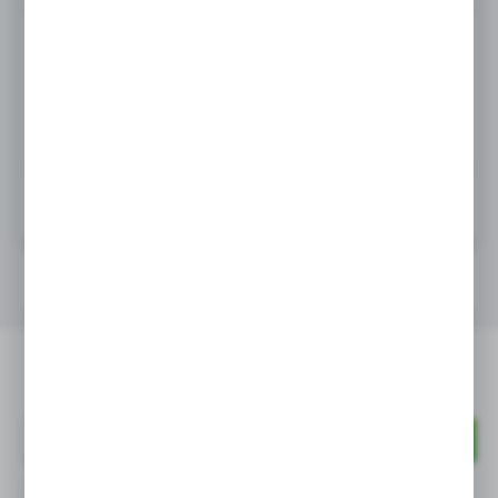
ZAMÓW TELEFONICZNIE
ZAMÓW PRZEZ E-MAIL
OPIS PRODUKTU
Salaterka Arcoroc Trianon ø160x(H)52
Newsletter
mm - kod D6883
Wyrażam zgodę na otrzymywanie drogą elektroniczną na wskazany