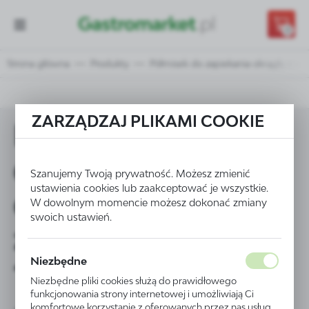
Przejdź do treści.
Przejdź do menu.
Przejdź do wyszukiwarki.
0
Strona główna
Produkty
Półmisek do zapiekania okrągły z u
ZARZĄDZAJ PLIKAMI COOKIE
Półmisek
do zapiekania
Szanujemy Twoją prywatność. Możesz zmienić
ustawienia cookies lub zaakceptować je wszystkie.
okrągły
W dowolnym momencie możesz dokonać zmiany
swoich ustawień.
z uchwytami
Niezbędne
185x152x(H)40 mm
Niezbędne pliki cookies służą do prawidłowego
funkcjonowania strony internetowej i umożliwiają Ci
- kod 785904
komfortowe korzystanie z oferowanych przez nas usług.