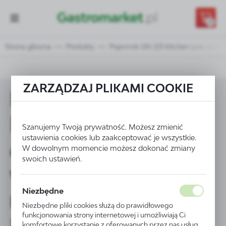
Przejdź do treści.
Przejdź do menu.
Przejdź do wyszukiwarki.
0
Strona główna
Produkty
Pojemnik GN 2/3 Kitchen Line wys.
ZARZĄDZAJ PLIKAMI COOKIE
Pojemnik GN 2/3
Kitchen Line wys.
Szanujemy Twoją prywatność. Możesz zmienić
ustawienia cookies lub zaakceptować je wszystkie.
65 mm ze
W dowolnym momencie możesz dokonać zmiany
swoich ustawień.
wzmocnionymi
Niezbędne
narożnikami - Kod
Niezbędne pliki cookies służą do prawidłowego
funkcjonowania strony internetowej i umożliwiają Ci
806227
komfortowe korzystanie z oferowanych przez nas usług.