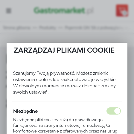
Przejdź do treści.
Przejdź do menu.
Przejdź do wyszukiwarki.
0
Strona główna
Produkty
Pojemnik GN 1/6 z poliwęglanu wys.
ZARZĄDZAJ PLIKAMI COOKIE
Pojemnik GN 1/6
z poliwęglanu wys.
Szanujemy Twoją prywatność. Możesz zmienić
ustawienia cookies lub zaakceptować je wszystkie.
150 mm - kod
W dowolnym momencie możesz dokonać zmiany
swoich ustawień.
862766
Niezbędne
Niezbędne pliki cookies służą do prawidłowego
funkcjonowania strony internetowej i umożliwiają Ci
komfortowe korzystanie z oferowanych przez nas usług.