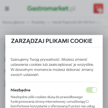
Przejdź do treści.
Przejdź do menu.
Przejdź do wyszukiwarki.
0
Strona główna
Produkty
Hendi Pojemnik GN 1/4 Profi Line w
ZARZĄDZAJ PLIKAMI COOKIE
Hendi Pojemnik
GN 1/4 Profi Line
Szanujemy Twoją prywatność. Możesz zmienić
ustawienia cookies lub zaakceptować je wszystkie.
wys. 20 mm - kod
W dowolnym momencie możesz dokonać zmiany
swoich ustawień.
801659
Niezbędne
Niezbędne pliki cookies służą do prawidłowego
funkcjonowania strony internetowej i umożliwiają Ci
komfortowe korzystanie z oferowanych przez nas usług.