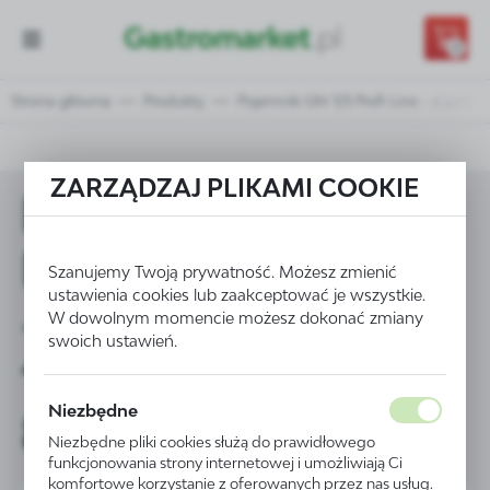
Przejdź do treści.
Przejdź do menu.
Przejdź do wyszukiwarki.
0
Strona główna
Produkty
Pojemnik GN 1/3 Profi Line - z poli
ZARZĄDZAJ PLIKAMI COOKIE
Pojemnik GN 1/3
Profi Line
Szanujemy Twoją prywatność. Możesz zmienić
ustawienia cookies lub zaakceptować je wszystkie.
- z poliwęglanu
W dowolnym momencie możesz dokonać zmiany
swoich ustawień.
100 mm - kod
Niezbędne
861523
Niezbędne pliki cookies służą do prawidłowego
funkcjonowania strony internetowej i umożliwiają Ci
komfortowe korzystanie z oferowanych przez nas usług.