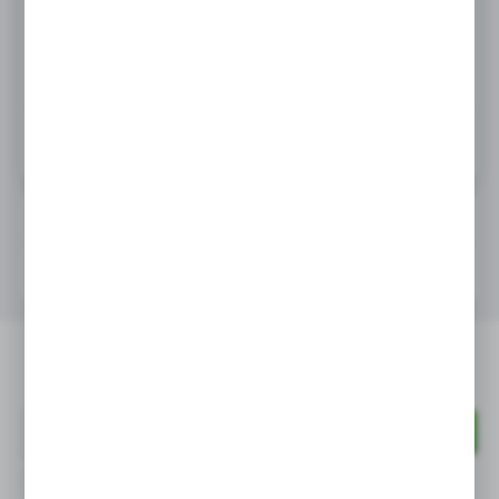
ZAMÓW TELEFONICZNIE
ZAMÓW PRZEZ E-MAIL
OPIS PRODUKTU
PRODUKTY DO KOMPLETU
Pojemnik GN 1/3 HACCP wykonany
z polipropylenu bez pokrywki.
PROMOCJA
Newsletter
Cechy produktu;
– Do przechowywania produktów
spożywczych
Wyrażam zgodę na otrzymywanie drogą elektroniczną na wskazany
przeze mnie adres e-mail informacji dotyczących świadczonych przez