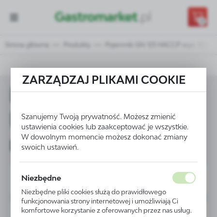
Przejdź do treści.
Przejdź do menu.
Przejdź do wyszukiwarki.
0
Strona główna
Produkty
Pojemnik GN 1/3 HACCP wys. 100 m
ZARZĄDZAJ PLIKAMI COOKIE
Pojemnik GN 1/3
HACCP wys. 100
Szanujemy Twoją prywatność. Możesz zmienić
ustawienia cookies lub zaakceptować je wszystkie.
mm - kod 880272
W dowolnym momencie możesz dokonać zmiany
swoich ustawień.
Niezbędne
Niezbędne pliki cookies służą do prawidłowego
funkcjonowania strony internetowej i umożliwiają Ci
komfortowe korzystanie z oferowanych przez nas usług.
PROMOCJA