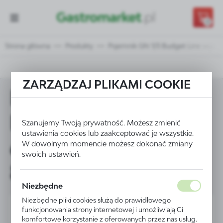
Przejdź do treści.
Przejdź do menu.
Przejdź do wyszukiwarki.
0
Strona główna
Produkty
Pojemnik GN 1/3 Budget Line wys 
ZARZĄDZAJ PLIKAMI COOKIE
Pojemnik GN 1/3
Budget Line wys
Szanujemy Twoją prywatność. Możesz zmienić
ustawienia cookies lub zaakceptować je wszystkie.
65 mm - Kod
W dowolnym momencie możesz dokonać zmiany
swoich ustawień.
800423
Niezbędne
Niezbędne pliki cookies służą do prawidłowego
funkcjonowania strony internetowej i umożliwiają Ci
komfortowe korzystanie z oferowanych przez nas usług.