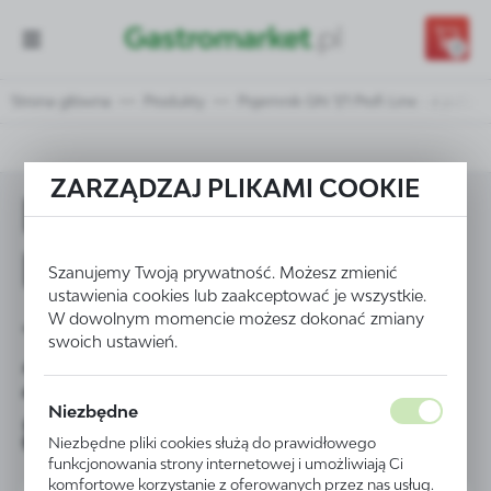
Przejdź do treści.
Przejdź do menu.
Przejdź do wyszukiwarki.
0
Strona główna
Produkty
Pojemnik GN 1/1 Profi Line - z poli
ZARZĄDZAJ PLIKAMI COOKIE
Pojemnik GN 1/1
Profi Line
Szanujemy Twoją prywatność. Możesz zmienić
ustawienia cookies lub zaakceptować je wszystkie.
- z poliwęglanu
W dowolnym momencie możesz dokonać zmiany
swoich ustawień.
200 mm - kod
Niezbędne
861202
Niezbędne pliki cookies służą do prawidłowego
funkcjonowania strony internetowej i umożliwiają Ci
komfortowe korzystanie z oferowanych przez nas usług.