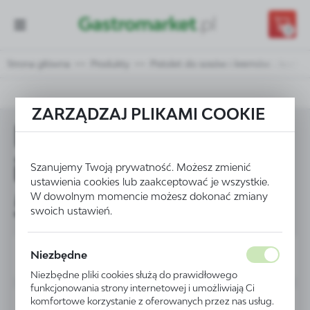
Przejdź do treści.
Przejdź do menu.
Przejdź do wyszukiwarki.
0
Strona główna
Produkty
Pistolet do sosów i kremów - kod 55
ZARZĄDZAJ PLIKAMI COOKIE
Pistolet do sosów
i kremów - kod
Szanujemy Twoją prywatność. Możesz zmienić
ustawienia cookies lub zaakceptować je wszystkie.
551806
W dowolnym momencie możesz dokonać zmiany
swoich ustawień.
Niezbędne
Niezbędne pliki cookies służą do prawidłowego
funkcjonowania strony internetowej i umożliwiają Ci
komfortowe korzystanie z oferowanych przez nas usług.
PROMOCJA