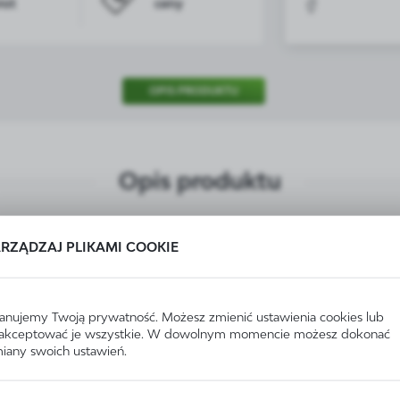
rot
ceny
OPIS PRODUKTU
Opis produktu
RZĄDZAJ PLIKAMI COOKIE
erii Kitchen Line
anujemy Twoją prywatność. Możesz zmienić ustawienia cookies lub
akceptować je wszystkie. W dowolnym momencie możesz dokonać
do gastronomii.
iany swoich ustawień.