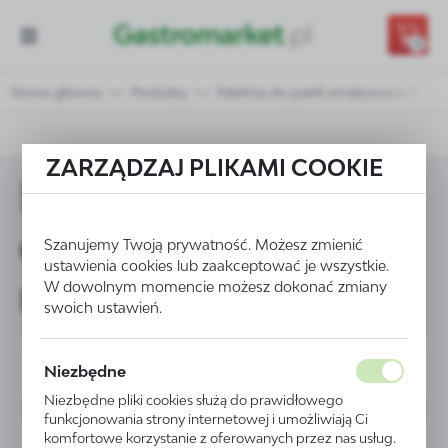
Przejdź do treści.
Przejdź do menu.
Przejdź do wyszukiwarki.
0
Strona główna
Produkty
Patelnia do paelli emaliowana śr. 12
ZARZĄDZAJ PLIKAMI COOKIE
Patelnia do paelli
emaliowana śr. 120
Szanujemy Twoją prywatność. Możesz zmienić
ustawienia cookies lub zaakceptować je wszystkie.
mm - kod 622711
W dowolnym momencie możesz dokonać zmiany
swoich ustawień.
Niezbędne
Niezbędne pliki cookies służą do prawidłowego
funkcjonowania strony internetowej i umożliwiają Ci
komfortowe korzystanie z oferowanych przez nas usług.
PROMOCJA