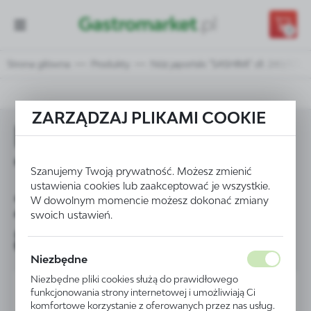
Przejdź do treści.
Przejdź do menu.
Przejdź do wyszukiwarki.
0
Strona główna
Produkty
Nóż japoński "SASHIMI" dł. 240/375
ZARZĄDZAJ PLIKAMI COOKIE
Nóż japoński
"SASHIMI" dł.
Szanujemy Twoją prywatność. Możesz zmienić
ustawienia cookies lub zaakceptować je wszystkie.
240/375 mm - kod
W dowolnym momencie możesz dokonać zmiany
swoich ustawień.
845042
Niezbędne
Niezbędne pliki cookies służą do prawidłowego
funkcjonowania strony internetowej i umożliwiają Ci
komfortowe korzystanie z oferowanych przez nas usług.