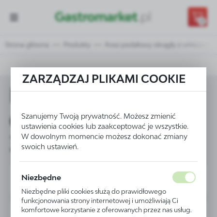
Przejdź do treści.
Przejdź do menu.
Przejdź do wyszukiwarki.
0
Strona główna
Produkty
Kosz pedałowy okrągły z wkładem 30
ZARZĄDZAJ PLIKAMI COOKIE
Kosz pedałowy
okrągły z wkładem
Szanujemy Twoją prywatność. Możesz zmienić
ustawienia cookies lub zaakceptować je wszystkie.
30 L - kod 691342
W dowolnym momencie możesz dokonać zmiany
swoich ustawień.
Niezbędne
Niezbędne pliki cookies służą do prawidłowego
funkcjonowania strony internetowej i umożliwiają Ci
komfortowe korzystanie z oferowanych przez nas usług.
PROMOCJA