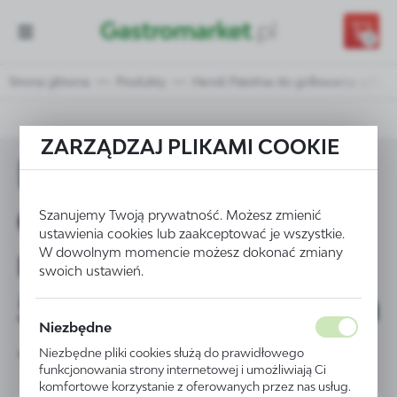
Przejdź do treści.
Przejdź do menu.
Przejdź do wyszukiwarki.
0
Strona główna
Produkty
Hendi Patelnia do grillowania ryfl
ZARZĄDZAJ PLIKAMI COOKIE
Hendi Patelnia
do grillowania
Szanujemy Twoją prywatność. Możesz zmienić
ustawienia cookies lub zaakceptować je wszystkie.
ryflowana
W dowolnym momencie możesz dokonać zmiany
swoich ustawień.
550x290x(H)55 mm
Niezbędne
- kod 629802
Niezbędne pliki cookies służą do prawidłowego
funkcjonowania strony internetowej i umożliwiają Ci
komfortowe korzystanie z oferowanych przez nas usług.