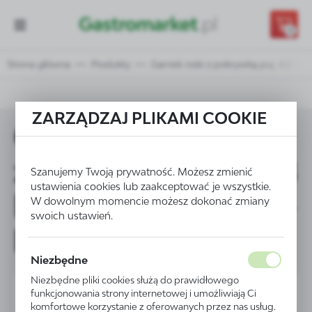
Przejdź do treści.
Przejdź do menu.
Przejdź do wyszukiwarki.
0
Strona główna
Produkty
Garnek niski z pokrywką poj. 4,8 l ś
ZARZĄDZAJ PLIKAMI COOKIE
Garnek niski
z pokrywką poj. 4,8
Szanujemy Twoją prywatność. Możesz zmienić
ustawienia cookies lub zaakceptować je wszystkie.
l śr. 240(H)105 mm-
W dowolnym momencie możesz dokonać zmiany
swoich ustawień.
kod 830406
Niezbędne
Niezbędne pliki cookies służą do prawidłowego
funkcjonowania strony internetowej i umożliwiają Ci
komfortowe korzystanie z oferowanych przez nas usług.