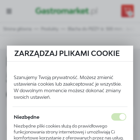
Przejdź do treści.
Przejdź do menu.
Przejdź do wyszukiwarki.
0
Strona główna
Produkty
Blacha do PIZZY śr. 500 mm - kod 61
ZARZĄDZAJ PLIKAMI COOKIE
Blacha do PIZZY śr.
500 mm - kod
Szanujemy Twoją prywatność. Możesz zmienić
ustawienia cookies lub zaakceptować je wszystkie.
617984
W dowolnym momencie możesz dokonać zmiany
swoich ustawień.
Niezbędne
Niezbędne pliki cookies służą do prawidłowego
funkcjonowania strony internetowej i umożliwiają Ci
komfortowe korzystanie z oferowanych przez nas usług.
PROMOCJA