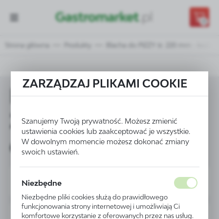
Przejdź do treści.
Przejdź do menu.
Przejdź do wyszukiwarki.
0
Strona główna
Produkty
Blacha do PIZZY śr. 220 mm - kod 61
ZARZĄDZAJ PLIKAMI COOKIE
Blacha do PIZZY śr.
220 mm - kod
Szanujemy Twoją prywatność. Możesz zmienić
ustawienia cookies lub zaakceptować je wszystkie.
617892
W dowolnym momencie możesz dokonać zmiany
swoich ustawień.
Niezbędne
Niezbędne pliki cookies służą do prawidłowego
funkcjonowania strony internetowej i umożliwiają Ci
komfortowe korzystanie z oferowanych przez nas usług.
PROMOCJA