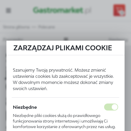
Przejdź do treści.
Przejdź do menu.
Przejdź do wyszukiwarki.
0
Strona główna
Polecane
Poprzedni
Następny
ZARZĄDZAJ PLIKAMI COOKIE
Stół z basenem
jednokomorowym
Szanujemy Twoją prywatność. Możesz zmienić
ustawienia cookies lub zaakceptować je wszystkie.
OTTO
W dowolnym momencie możesz dokonać zmiany
swoich ustawień.
800x600x850 mm
Niezbędne
kod POL-
Niezbędne pliki cookies służą do prawidłowego
funkcjonowania strony internetowej i umożliwiają Ci
2070865/3
komfortowe korzystanie z oferowanych przez nas usług.