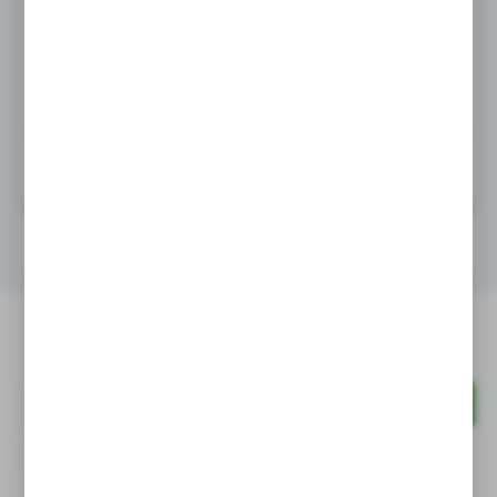
ZAMÓW TELEFONICZNIE
ZAMÓW PRZEZ E-MAIL
WEŹ LEASING TERAZ
OPIS PRODUKTU
Stół z basenem
Newsletter
jednokomorowym OTTO
800x600x850 mm kod
POL-2070865/3
Wyrażam zgodę na otrzymywanie drogą elektroniczną na wskazany
przeze mnie adres e-mail informacji dotyczących świadczonych przez
Administratora. Zgoda może zostać cofnięta w każdym czasie.
Polityka prywatności