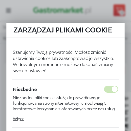
Przejdź do treści.
Przejdź do menu.
Przejdź do wyszukiwarki.
0
Strona główna
Wyposażenie kuchni
Deski do krojenia
Pod
ZARZĄDZAJ PLIKAMI COOKIE
Kategorie
Sortuj
Szanujemy Twoją prywatność. Możesz zmienić
Podkładki do krojenia
ustawienia cookies lub zaakceptować je wszystkie.
W dowolnym momencie możesz dokonać zmiany
PROMOCJA
swoich ustawień.
Niezbędne
Niezbędne pliki cookies służą do prawidłowego
funkcjonowania strony internetowej i umożliwiają Ci
komfortowe korzystanie z oferowanych przez nas usług.
Pliki cookies odpowiadają na podejmowane przez Ciebie
Więcej
działania w celu m.in. dostosowania Twoich ustawień
preferencji prywatności, logowania czy wypełniania