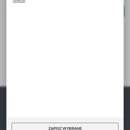
Więcej
naszych komunikatów na podstawie analizy Twoich
upodobań oraz Twoich zwyczajów dotyczących
przeglądanej witryny internetowej. Treści promocyjne
mogą pojawić się na stronach podmiotów trzecich lub
Wyrażam zgodę na otrzymywanie drogą elektroniczną na wskazany
firm będących naszymi partnerami oraz innych
przeze mnie adres e-mail informacji dotyczących świadczonych przez
dostawców usług. Firmy te działają w charakterze
Administratora. Zgoda może zostać cofnięta w każdym czasie.
Polityka prywatności
pośredników prezentujących nasze treści w postaci
wiadomości, ofert, komunikatów mediów
społecznościowych.
Dołącz do nas
GASTROMARKET.PL
INFORMACJE
MOJE KONTO
ZAPISZ WYBRANE