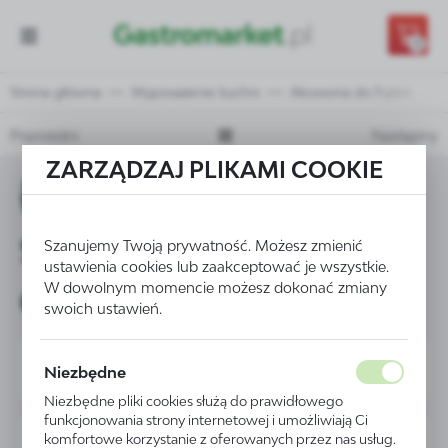
Przejdź do treści.
Przejdź do menu.
Przejdź do wyszukiwarki.
0
Strona główna
Wyposażenie kuchni
Akcesoria do frytek
Poprzedni
Następny
ZARZĄDZAJ PLIKAMI COOKIE
Łyżka cedzakowa
śr. 200 mm - kod
Szanujemy Twoją prywatność. Możesz zmienić
ustawienia cookies lub zaakceptować je wszystkie.
640609
W dowolnym momencie możesz dokonać zmiany
swoich ustawień.
Niezbędne
Niezbędne pliki cookies służą do prawidłowego
funkcjonowania strony internetowej i umożliwiają Ci
komfortowe korzystanie z oferowanych przez nas usług.
PROMOCJA